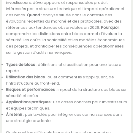
investisseurs, développeurs et responsables produit
intéressés par la structure technique et l’impact opérationnel
des blocs.
Quand
: analyse située dans le contexte des
évolutions récentes du marché et des protocoles, avec des
références aux tendances observables en 2026.
Pourquoi
:
comprendre les distinctions entre blocs permet d’évaluer la
sécurité, les coûts, la scalabilité et les modèles économiques
des projets, et d’anticiper les conséquences opérationnelles
sur la gestion d’actifs numériques.
Types de blocs
: définitions et classification pour une lecture
rapide.
Utilisation des blocs
: où et comment ils s’appliquent, de
l’infrastructure au front-end.
Risques et performances
: impact de la structure des blocs sur
sécurité et coûts.
Applications pratiques
: use cases concrets pour investisseurs
et équipes techniques.
À retenir
: points-clés pour intégrer ces connaissances dans
une stratégie prudente.
Quels sont les différents types de blocs et pourquoi un