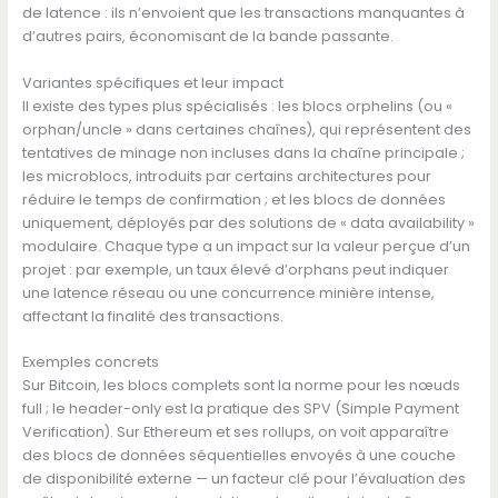
de latence : ils n’envoient que les transactions manquantes à
d’autres pairs, économisant de la bande passante.
Variantes spécifiques et leur impact
Il existe des types plus spécialisés : les blocs orphelins (ou «
orphan/uncle » dans certaines chaînes), qui représentent des
tentatives de minage non incluses dans la chaîne principale ;
les microblocs, introduits par certains architectures pour
réduire le temps de confirmation ; et les blocs de données
uniquement, déployés par des solutions de « data availability »
modulaire. Chaque type a un impact sur la valeur perçue d’un
projet : par exemple, un taux élevé d’orphans peut indiquer
une latence réseau ou une concurrence minière intense,
affectant la finalité des transactions.
Exemples concrets
Sur Bitcoin, les blocs complets sont la norme pour les nœuds
full ; le header-only est la pratique des SPV (Simple Payment
Verification). Sur Ethereum et ses rollups, on voit apparaître
des blocs de données séquentielles envoyés à une couche
de disponibilité externe — un facteur clé pour l’évaluation des