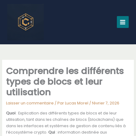
Aller
au
contenu
Comprendre les différents
types de blocs et leur
utilisation
Laisser un commentaire
/ Par
Lucas Morel
/
février 7, 2026
Quoi
: Explication des différents types de blocs et de leur
utilisation, tant dans les chaînes de blocs (blockchains) que
dans les interfaces et systèmes de gestion de contenu liés à
l’écosystème crypto.
Qui
: information destinée aux