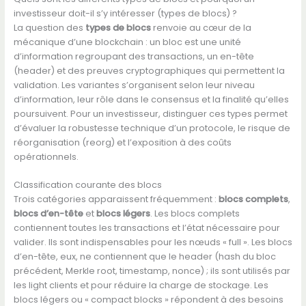
investisseur doit-il s’y intéresser (types de blocs) ?
La question des
types de blocs
renvoie au cœur de la
mécanique d’une blockchain : un bloc est une unité
d’information regroupant des transactions, un en-tête
(header) et des preuves cryptographiques qui permettent la
validation. Les variantes s’organisent selon leur niveau
d’information, leur rôle dans le consensus et la finalité qu’elles
poursuivent. Pour un investisseur, distinguer ces types permet
d’évaluer la robustesse technique d’un protocole, le risque de
réorganisation (reorg) et l’exposition à des coûts
opérationnels.
Classification courante des blocs
Trois catégories apparaissent fréquemment :
blocs complets
,
blocs d’en-tête
et
blocs légers
. Les blocs complets
contiennent toutes les transactions et l’état nécessaire pour
valider. Ils sont indispensables pour les nœuds « full ». Les blocs
d’en-tête, eux, ne contiennent que le header (hash du bloc
précédent, Merkle root, timestamp, nonce) ; ils sont utilisés par
les light clients et pour réduire la charge de stockage. Les
blocs légers ou « compact blocks » répondent à des besoins