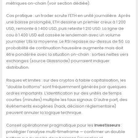
métriques on-chain (voir section dédiée).
Cas pratique : un trader scrute l’ETH en unité journalière. Après
une baisse prolongée, ETH dessine un premier creux à 1 200
USD, remonte à 1 400 USD, puis reteste 1 210 USD. La ligne de
cou à 1 400 USD est cassée le lendemain avec un volume
journalier 1,8x la moyenne. Le RSI repasse au-dessus de 50. La
probabilité de continuation haussière augmente mais doit
être pondérée avec la situation on-chain : sorties nettes vers
exchanges (source Glassnode) pourraient indiquer
distribution.
Risques et limites : sur des cryptos à faible capitalisation, les
“double bottoms” sont fréquemment générés par quelques
ordres importants. L’identification sur des unités de temps
courtes (minutes) multiplie les faux signaux. D’autre part, des
événements exogènes (hack, décision réglementaire)
peuvent annuler la logique technique.
Conseil opérationnel pragmatique pour les
investisseurs
:
privilégier l’analyse multi-timeframe — confirmer un double