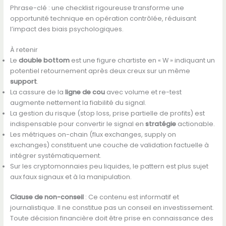
Phrase-clé : une checklist rigoureuse transforme une
opportunité technique en opération contrôlée, réduisant
l’impact des biais psychologiques.
À retenir
Le
double bottom
est une figure chartiste en « W » indiquant un
potentiel retournement après deux creux sur un même
support
.
La cassure de la
ligne de cou
avec volume et re-test
augmente nettement la fiabilité du signal.
La gestion du risque (stop loss, prise partielle de profits) est
indispensable pour convertir le signal en
stratégie
actionable.
Les métriques on-chain (flux exchanges, supply on
exchanges) constituent une couche de validation factuelle à
intégrer systématiquement.
Sur les cryptomonnaies peu liquides, le pattern est plus sujet
aux faux signaux et à la manipulation.
Clause de non-conseil
: Ce contenu est informatif et
journalistique. Il ne constitue pas un conseil en investissement.
Toute décision financière doit être prise en connaissance des