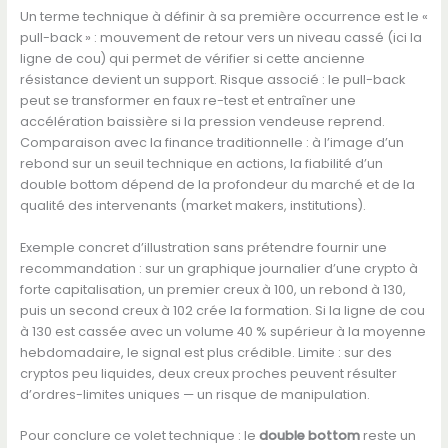
Un terme technique à définir à sa première occurrence est le «
pull-back » : mouvement de retour vers un niveau cassé (ici la
ligne de cou) qui permet de vérifier si cette ancienne
résistance devient un support. Risque associé : le pull-back
peut se transformer en faux re-test et entraîner une
accélération baissière si la pression vendeuse reprend.
Comparaison avec la finance traditionnelle : à l’image d’un
rebond sur un seuil technique en actions, la fiabilité d’un
double bottom dépend de la profondeur du marché et de la
qualité des intervenants (market makers, institutions).
Exemple concret d’illustration sans prétendre fournir une
recommandation : sur un graphique journalier d’une crypto à
forte capitalisation, un premier creux à 100, un rebond à 130,
puis un second creux à 102 crée la formation. Si la ligne de cou
à 130 est cassée avec un volume 40 % supérieur à la moyenne
hebdomadaire, le signal est plus crédible. Limite : sur des
cryptos peu liquides, deux creux proches peuvent résulter
d’ordres-limites uniques — un risque de manipulation.
Pour conclure ce volet technique : le
double bottom
reste un