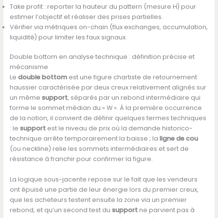
Take profit : reporter la hauteur du pattern (mesure H) pour
estimer l’objectif et réaliser des prises partielles.
Vérifier via métriques on-chain (flux exchanges, accumulation,
liquidité) pour limiter les faux signaux.
Double bottom en analyse technique : définition précise et
mécanisme
Le
double bottom
est une figure chartiste de retournement
haussier caractérisée par deux creux relativement alignés sur
un même
support
, séparés par un rebond intermédiaire qui
forme le sommet médian du « W ». À la première occurrence
de la notion, il convient de définir quelques termes techniques
: le
support
est le niveau de prix où la demande historico-
technique arrête temporairement la baisse ; la
ligne de cou
(ou neckline) relie les sommets intermédiaires et sert de
résistance à franchir pour confirmer la figure.
La logique sous-jacente repose sur le fait que les vendeurs
ont épuisé une partie de leur énergie lors du premier creux,
que les acheteurs testent ensuite la zone via un premier
rebond, et qu’un second test du
support
ne parvient pas à