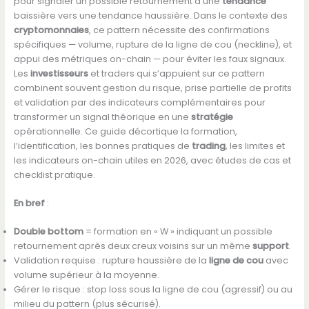
pour signaler un possible retournement d’une
tendance
baissière vers une tendance haussière. Dans le contexte des
cryptomonnaies
, ce pattern nécessite des confirmations
spécifiques — volume, rupture de la ligne de cou (neckline), et
appui des métriques on-chain — pour éviter les faux signaux.
Les
investisseurs
et traders qui s’appuient sur ce pattern
combinent souvent gestion du risque, prise partielle de profits
et validation par des indicateurs complémentaires pour
transformer un signal théorique en une
stratégie
opérationnelle. Ce guide décortique la formation,
l’identification, les bonnes pratiques de
trading
, les limites et
les indicateurs on-chain utiles en 2026, avec études de cas et
checklist pratique.
En bref
:
Double bottom
= formation en « W » indiquant un possible
retournement après deux creux voisins sur un même
support
.
Validation requise : rupture haussière de la
ligne de cou
avec
volume supérieur à la moyenne.
Gérer le risque : stop loss sous la ligne de cou (agressif) ou au
milieu du pattern (plus sécurisé).