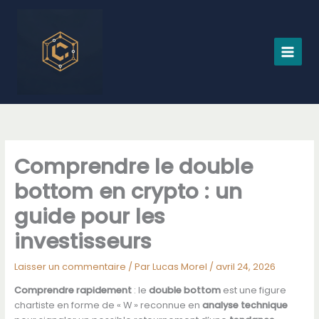
Aller
au
contenu
Comprendre le double
bottom en crypto : un
guide pour les
investisseurs
Laisser un commentaire
/ Par
Lucas Morel
/
avril 24, 2026
Comprendre rapidement
: le
double bottom
est une figure
chartiste en forme de « W » reconnue en
analyse technique