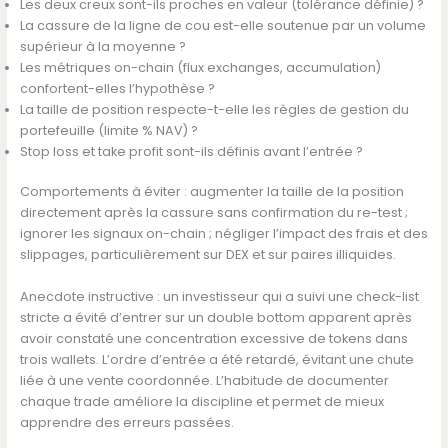
Les deux creux sont-ils proches en valeur (tolérance définie) ?
La cassure de la ligne de cou est-elle soutenue par un volume
supérieur à la moyenne ?
Les métriques on-chain (flux exchanges, accumulation)
confortent-elles l’hypothèse ?
La taille de position respecte-t-elle les règles de gestion du
portefeuille (limite % NAV) ?
Stop loss et take profit sont-ils définis avant l’entrée ?
Comportements à éviter : augmenter la taille de la position
directement après la cassure sans confirmation du re-test ;
ignorer les signaux on-chain ; négliger l’impact des frais et des
slippages, particulièrement sur DEX et sur paires illiquides.
Anecdote instructive : un investisseur qui a suivi une check-list
stricte a évité d’entrer sur un double bottom apparent après
avoir constaté une concentration excessive de tokens dans
trois wallets. L’ordre d’entrée a été retardé, évitant une chute
liée à une vente coordonnée. L’habitude de documenter
chaque trade améliore la discipline et permet de mieux
apprendre des erreurs passées.