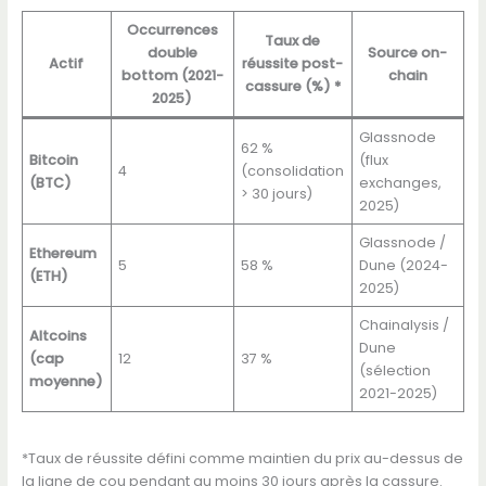
Occurrences
Taux de
double
Source on-
Actif
réussite post-
bottom (2021-
chain
cassure (%) *
2025)
Glassnode
62 %
Bitcoin
(flux
4
(consolidation
(BTC)
exchanges,
> 30 jours)
2025)
Glassnode /
Ethereum
5
58 %
Dune (2024-
(ETH)
2025)
Chainalysis /
Altcoins
Dune
(cap
12
37 %
(sélection
moyenne)
2021-2025)
*Taux de réussite défini comme maintien du prix au-dessus de
la ligne de cou pendant au moins 30 jours après la cassure.