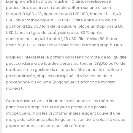
Exemple chiffré fictif pour illustrer : Claire, investisseuse
particulière, observe un double bottom sur une altcoin.
Support à 0,80 USD, ligne de cou à 1,20 USD, hauteur H = 0,40
USD, objectif théorique = 1,60 USD. Claire entre 40 % de sa
position à 1,22 USD lors de la cassure, place un stop loss à 1,15
USD (sous la ligne de cou), puis ajoute 30 % après
confirmation sur pull-back à 1,25 USD. Elle réalise 50 % des
gains à 1,60 USD et laisse le reste avec un trailing stop à +10 %.
Risques : interpréter le pattern sans tenir compte de la liquidité
peut conduire à de lourdes pertes, surtout en
crypto
où l’order
book est fin. La gestion du risque doit être priorisée : taille de
position limitée, stop loss discipliné, et vérification de la
provenance du volume (organique vs exchange market
makers).
Comparaison avec la finance traditionnelle : les mêmes
principes de stop loss et de prise partielle de profits
s’appliquent, mais les cryptomonnaies exigent souvent une
marge de tolérance plus large en raison de la volatilité et des
gaps nocturnes sur certaines plateformes.