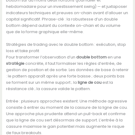
bottom sur au moins deux horizons (journalier et
hebdomadaire pour un investissement swing) — et juxtaposer
indicateurs techniques et preuves on-chain avant d’allouer un
capital significatif. Phrase-clé : la robustesse d’un double
bottom dépend autant du contexte on-chain et du volume
que de la forme graphique elle-même.
Stratégies de trading avec le double bottom : exécution, stop
loss et take profit
Pour transformer l’observation d’un
double bottom
en une
stratégie
concrète, il faut formaliser les règles d’entrée, de
gestion de position et de sortie. Les données de base à retenir
: le pattern apparaît après une forte baisse ; deux points bas
se forment sur un même support ; la
ligne de cou
est la
résistance clé ; la cassure valide le pattern.
Entrée : plusieurs approches existent. Une méthode agressive
consiste à entrer au moment de la cassure de la ligne de cou.
Une approche plus prudente attend un pull-back et confirme
que la ligne de cou sert désormais de support. L’entrée à la
cassure maximise le gain potentiel mais augmente le risque
de faux breakouts.