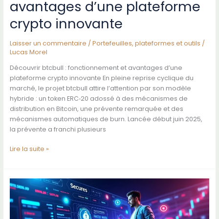
avantages d’une plateforme
crypto innovante
Laisser un commentaire
/
Portefeuilles, plateformes et outils
/
Lucas Morel
Découvrir btcbull : fonctionnement et avantages d’une
plateforme crypto innovante En pleine reprise cyclique du
marché, le projet btcbull attire l’attention par son modèle
hybride : un token ERC‑20 adossé à des mécanismes de
distribution en Bitcoin, une prévente remarquée et des
mécanismes automatiques de burn. Lancée début juin 2025,
la prévente a franchi plusieurs
Découvrir
Lire la suite »
btcbull
:
fonctionnement
et
avantages
d’une