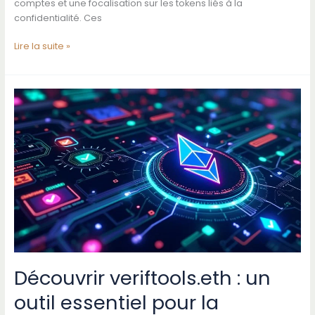
comptes et une focalisation sur les tokens liés à la
confidentialité. Ces
Comment
Lire la suite »
utiliser
tradeogre
pour
sécuriser
vos
échanges
de
cryptomonnaies
Découvrir veriftools.eth : un
outil essentiel pour la