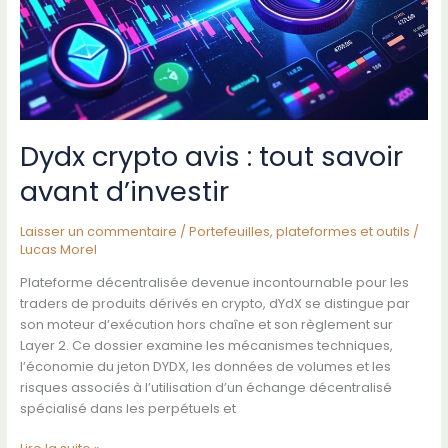
sur
ethereum
Dydx crypto avis : tout savoir
avant d’investir
Laisser un commentaire
/
Portefeuilles, plateformes et outils
/
Lucas Morel
Plateforme décentralisée devenue incontournable pour les
traders de produits dérivés en crypto, dYdX se distingue par
son moteur d’exécution hors chaîne et son règlement sur
Layer 2. Ce dossier examine les mécanismes techniques,
l’économie du jeton DYDX, les données de volumes et les
risques associés à l’utilisation d’un échange décentralisé
spécialisé dans les perpétuels et
Dydx