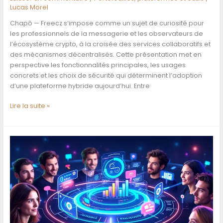
Lucas Morel
Chapô — Freecz s’impose comme un sujet de curiosité pour
les professionnels de la messagerie et les observateurs de
l’écosystème crypto, à la croisée des services collaboratifs et
des mécanismes décentralisés. Cette présentation met en
perspective les fonctionnalités principales, les usages
concrets et les choix de sécurité qui déterminent l’adoption
d’une plateforme hybride aujourd’hui. Entre
Tout
Lire la suite »
savoir
sur
freecz
et
ses
fonctionnalités