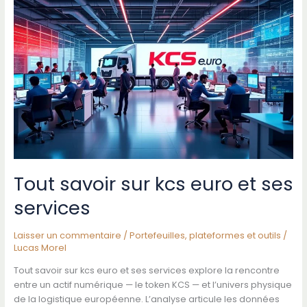
:
que
penser
de
cette
solution
Tout savoir sur kcs euro et ses
services
Laisser un commentaire
/
Portefeuilles, plateformes et outils
/
Lucas Morel
Tout savoir sur kcs euro et ses services explore la rencontre
entre un actif numérique — le token KCS — et l’univers physique
de la logistique européenne. L’analyse articule les données