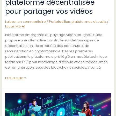
plateforme décentralisée
pour partager vos vidéos
Laisser un commentaire
/
Portefeuilles, plateformes et outils
/
Lucas Morel
Plateforme émergente du paysage vidéo en ligne, DTube
propose une alternative construite sur des principes de
décentralisation, de propriété des contenus et de
rémunération en cryptomonnaie. Dès les premières
publications, la plateforme a privilégié un modèle technique
fondé sur IPFS pour le stockage distribué et des mécanismes
de rémunération issus des blockchains sociales, visant à
Découvrir
Lire la suite »
dtube
:
la
plateforme
décentralisée
pour
partager