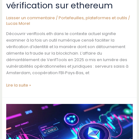
vérification sur ethereum
Laisser un commentaire
/
Portefeuilles, plateformes et outils
/
Lucas Morel
Découvrir veriftools.eth dans le contexte actuel signifie
examiner à la fois un outil numérique censé faciliter la
vérification d’identité et la manière dont son détournement
alimente la fraude sur la blockchain. L’affaire du
démantèlement de VerifTools en 2025 a mis en lumière des
vulnérabilités opérationnelles et juridiques : serveurs saisis à
Amsterdam, coopération FBI‑Pays‑Bas, et
Découvrir
Lire la suite »
veriftools.eth
:
un
outil
essentiel
pour
la
vérification