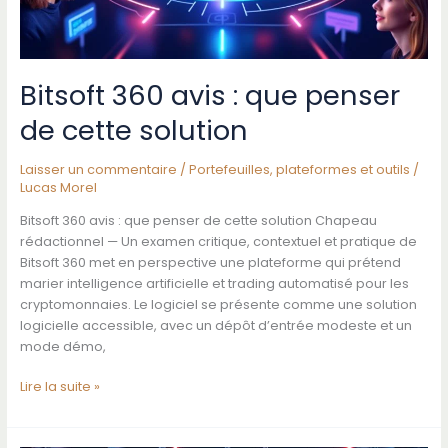
Bitsoft 360 avis : que penser
de cette solution
Laisser un commentaire
/
Portefeuilles, plateformes et outils
/
Lucas Morel
Bitsoft 360 avis : que penser de cette solution Chapeau
rédactionnel — Un examen critique, contextuel et pratique de
Bitsoft 360 met en perspective une plateforme qui prétend
marier intelligence artificielle et trading automatisé pour les
cryptomonnaies. Le logiciel se présente comme une solution
logicielle accessible, avec un dépôt d’entrée modeste et un
mode démo,
Bitsoft
Lire la suite »
360
avis