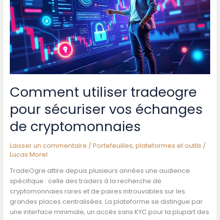
plateforme
crypto
innovante
Comment utiliser tradeogre
pour sécuriser vos échanges
de cryptomonnaies
Laisser un commentaire
/
Portefeuilles, plateformes et outils
/
Lucas Morel
TradeOgre attire depuis plusieurs années une audience
spécifique : celle des traders à la recherche de
cryptomonnaies rares et de paires introuvables sur les
grandes places centralisées. La plateforme se distingue par
une interface minimale, un accès sans KYC pour la plupart des