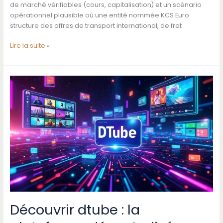
de marché vérifiables (cours, capitalisation) et un scénario
opérationnel plausible où une entité nommée KCS Euro
structure des offres de transport international, de fret
Tout
Lire la suite »
savoir
sur
kcs
euro
et
ses
services
Découvrir dtube : la