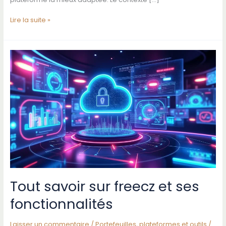
Comparer
Lire la suite »
etoro
et
trade
republic
:
quelle
plateforme
choisir
pour
investir
Tout savoir sur freecz et ses
fonctionnalités
Laisser un commentaire
/
Portefeuilles, plateformes et outils
/