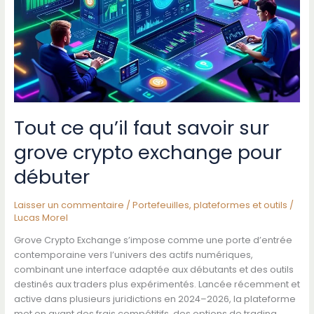
vos
vidéos
Tout ce qu’il faut savoir sur
grove crypto exchange pour
débuter
Laisser un commentaire
/
Portefeuilles, plateformes et outils
/
Lucas Morel
Grove Crypto Exchange s’impose comme une porte d’entrée
contemporaine vers l’univers des actifs numériques,
combinant une interface adaptée aux débutants et des outils
destinés aux traders plus expérimentés. Lancée récemment et
active dans plusieurs juridictions en 2024–2026, la plateforme
met en avant des frais compétitifs, des options de trading